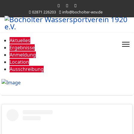
02871 226203
info@bocholter-wsv.de
Aktuelles
Ergebnisse
Anmeldung
Location
Ausschreibung