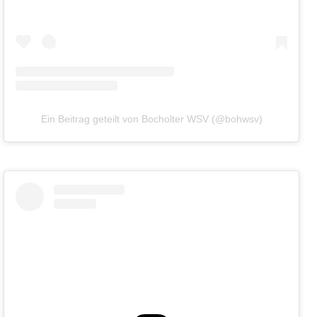
Ein Beitrag geteilt von Bocholter WSV (@bohwsv)