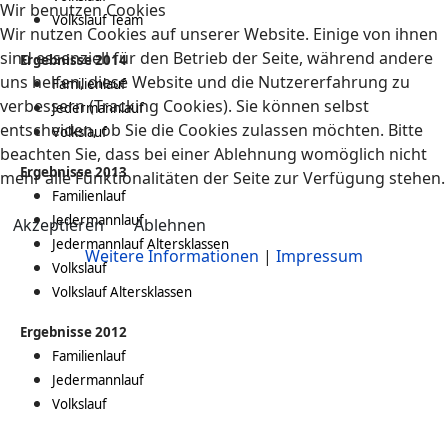
Wir benutzen Cookies
Volkslauf Team
Wir nutzen Cookies auf unserer Website. Einige von ihnen
sind essenziell für den Betrieb der Seite, während andere
Ergebnisse 2014
uns helfen, diese Website und die Nutzererfahrung zu
Familienlauf
verbessern (Tracking Cookies). Sie können selbst
Jedermannlauf
entscheiden, ob Sie die Cookies zulassen möchten. Bitte
Volkslauf
beachten Sie, dass bei einer Ablehnung womöglich nicht
Ergebnisse 2013
mehr alle Funktionalitäten der Seite zur Verfügung stehen.
Familienlauf
Jedermannlauf
Akzeptieren
Ablehnen
Jedermannlauf Altersklassen
Weitere Informationen
|
Impressum
Volkslauf
Volkslauf Altersklassen
Ergebnisse 2012
Familienlauf
Jedermannlauf
Volkslauf