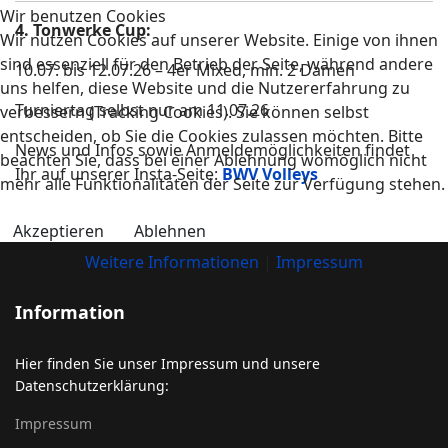
Wir benutzen Cookies
4. Tonwerke Cup:
Wir nutzen Cookies auf unserer Website. Einige von ihnen
sind essenziell für den Betrieb der Seite, während andere
10.07. bis 12.07.26 – 4er Mixed, min. 2 Damen
uns helfen, diese Website und die Nutzererfahrung zu
Turniertag selbst nur am 11.07.26
verbessern (Tracking Cookies). Sie können selbst
entscheiden, ob Sie die Cookies zulassen möchten. Bitte
News und Infos sowie Anmeldemöglichkeiten findet
beachten Sie, dass bei einer Ablehnung womöglich nicht
Ihr auf unserer Insta-Seite:
BWV Volleys
mehr alle Funktionalitäten der Seite zur Verfügung stehen.
Akzeptieren
Ablehnen
Weitere Informationen
|
Impressum
Information
Hier finden Sie unser Impressum und unsere
Datenschutzerklärung:
Impressum