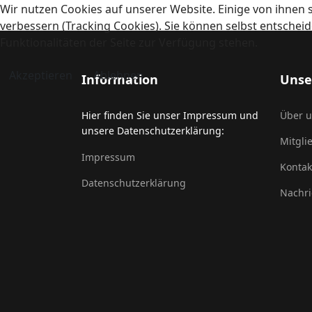
Wir nutzen Cookies auf unserer Website. Einige von ihnen s
verbessern (Tracking Cookies). Sie können selbst entscheid
Funktionalitäten der Seite zur Verfügung stehen.
Akzeptieren
Ablehnen
Information
Unse
Hier finden Sie unser Impressum und
Über 
unsere Datenschutzerklärung:
Mitgli
Impressum
Kontak
Datenschutzerklärung
Nachri