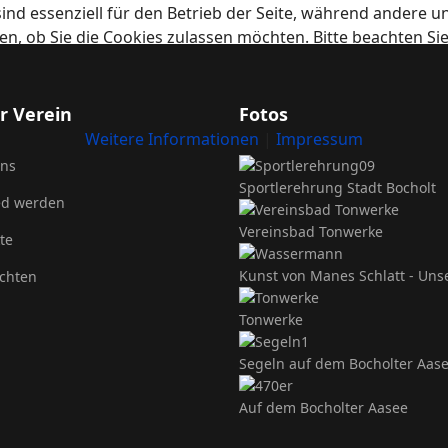
ind essenziell für den Betrieb der Seite, während andere u
en, ob Sie die Cookies zulassen möchten. Bitte beachten Si
r Verein
Fotos
Weitere Informationen
|
Impressum
uns
Sportlerehrung Stadt Bocholt
ed werden
Vereinsbad Tonwerke
te
Kunst von Manes Schlatt - Un
chten
Tonwerke
Segeln auf dem Bocholter Aas
Auf dem Bocholter Aasee