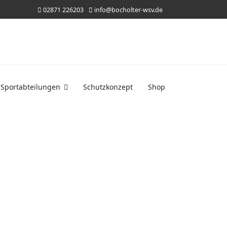
02871 226203
info@bocholter-wsv.de
Sportabteilungen
Schutzkonzept
Shop