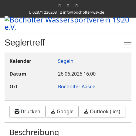
02871 226203
info@bocholter-wsv.de
Seglertreff
Kalender
Segeln
Datum
26.06.2026
16.00
Ort
Bocholter Aasee
Drucken
Google
Outlook (.ics)
Beschreibung