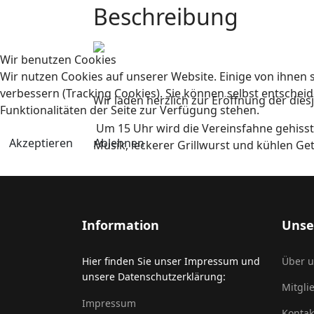
Beschreibung
Wir benutzen Cookies
Wir nutzen Cookies auf unserer Website. Einige von ihnen s
verbessern (Tracking Cookies). Sie können selbst entscheid
Wir laden herzlich zur Eröffnung der die
Funktionalitäten der Seite zur Verfügung stehen.
Um 15 Uhr wird die Vereinsfahne gehisst
Akzeptieren
Ablehnen
Musik, leckerer Grillwurst und kühlen Ge
Information
Unse
Hier finden Sie unser Impressum und
Über 
unsere Datenschutzerklärung:
Mitgli
Impressum
Kontak