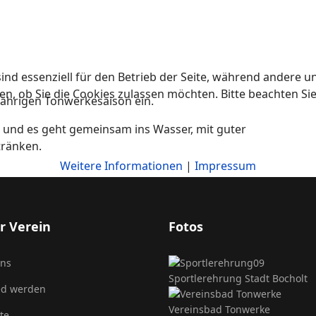
ind essenziell für den Betrieb der Seite, während andere u
en, ob Sie die Cookies zulassen möchten. Bitte beachten Si
sjährigen Tonwerkesaison ein.
 und es geht gemeinsam ins Wasser, mit guter
tränken.
Weitere Informationen
|
Impressum
r Verein
Fotos
uns
Sportlerehrung Stadt Bocholt
ed werden
Vereinsbad Tonwerke
te