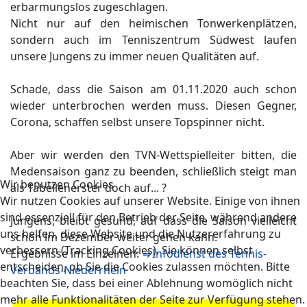
erbarmungslos zugeschlagen.
Nicht nur auf den heimischen Tonwerkenplätzen,
sondern auch im Tenniszentrum Südwest laufen
unsere Jungens zu immer neuen Qualitäten auf.
Schade, dass die Saison am 01.11.2020 auch schon
wieder unterbrochen werden muss. Diesen Gegner,
Corona, schaffen selbst unsere Topspinner nicht.
Aber wir werden den TVN-Wettspielleiter bitten, die
Medensaison ganz zu beenden, schließlich steigt man
Wir benutzen Cookies
als Tabellenerster doch auf... ?
Wir nutzen Cookies auf unserer Website. Einige von ihnen
sind essenziell für den Betrieb der Seite, während andere
Jungens, bleibt gesund, auf dass die Saison vielleicht
uns helfen, diese Website und die Nutzererfahrung zu
schon im Dezember weiter gehen kann.
verbessern (Tracking Cookies). Sie können selbst
Ergebnisse im Einzelnen:
⇒Infodienst des Tennis-
entscheiden, ob Sie die Cookies zulassen möchten. Bitte
Verbands-Niederrhein
beachten Sie, dass bei einer Ablehnung womöglich nicht
mehr alle Funktionalitäten der Seite zur Verfügung stehen.