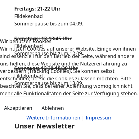
Freitags: 21-22 Uhr
Fildekenbad
Sommerpause bis zum 04.09.
Samstags: 13-13:45 Uhr
Wir benutzen Cookies
Fildekenbad
Wir nutzen Cookies auf unserer Website. Einige von ihnen
Sommerpause bis zum 12.09.
sind essenziell für den Betrieb der Seite, während andere
uns helfen, diese Website und die Nutzererfahrung zu
Sonntags: 16:30-18:30 Uhr
verbessern (Tracking Cookies). Sie können selbst
Fildekenbad
entscheiden, ob Sie die Cookies zulassen möchten. Bitte
Sommerpause bis zum 13.09.
beachten Sie, dass bei einer Ablehnung womöglich nicht
mehr alle Funktionalitäten der Seite zur Verfügung stehen.
Akzeptieren
Ablehnen
Weitere Informationen
|
Impressum
Unser Newsletter