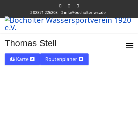
02871 226203
info@bocholter-wsv.de
Thomas Stell
Karte
Routenplaner