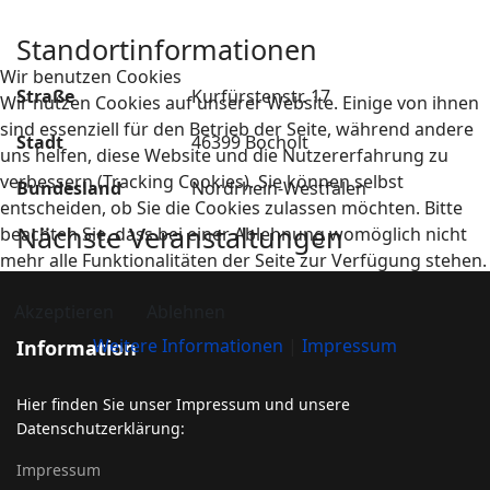
Standortinformationen
Wir benutzen Cookies
Straße
Kurfürstenstr. 17
Wir nutzen Cookies auf unserer Website. Einige von ihnen
sind essenziell für den Betrieb der Seite, während andere
Stadt
46399 Bocholt
uns helfen, diese Website und die Nutzererfahrung zu
verbessern (Tracking Cookies). Sie können selbst
Bundesland
Nordrhein-Westfalen
entscheiden, ob Sie die Cookies zulassen möchten. Bitte
Nächste Veranstaltungen
beachten Sie, dass bei einer Ablehnung womöglich nicht
mehr alle Funktionalitäten der Seite zur Verfügung stehen.
Akzeptieren
Ablehnen
Weitere Informationen
|
Impressum
Information
Hier finden Sie unser Impressum und unsere
Datenschutzerklärung:
Impressum