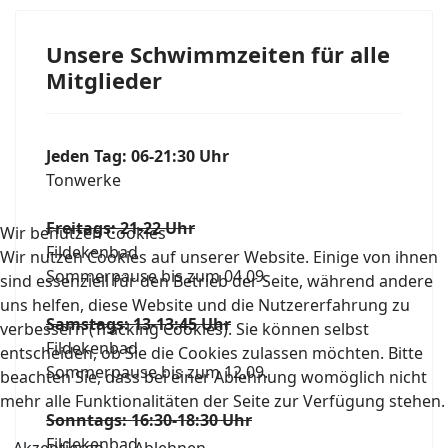
Unsere Schwimmzeiten für alle
Mitglieder
Jeden Tag: 06-21:30 Uhr
Tonwerke
Freitags: 21-22 Uhr
Wir benutzen Cookies
Fildekenbad
Wir nutzen Cookies auf unserer Website. Einige von ihnen
Sommerpause bis zum 04.09.
sind essenziell für den Betrieb der Seite, während andere
uns helfen, diese Website und die Nutzererfahrung zu
Samstags: 13-13:45 Uhr
verbessern (Tracking Cookies). Sie können selbst
Fildekenbad
entscheiden, ob Sie die Cookies zulassen möchten. Bitte
Sommerpause bis zum 12.09.
beachten Sie, dass bei einer Ablehnung womöglich nicht
mehr alle Funktionalitäten der Seite zur Verfügung stehen.
Sonntags: 16:30-18:30 Uhr
Fildekenbad